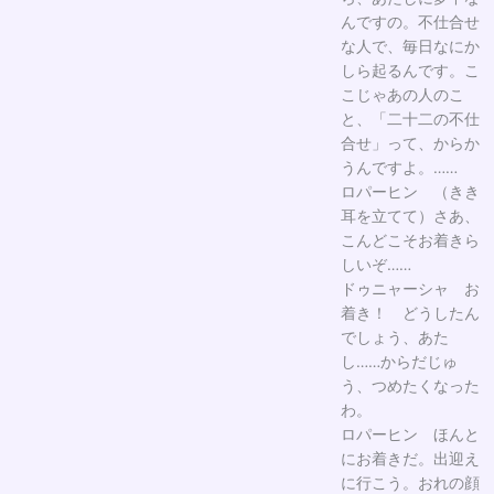
んですの。不仕合せ
な人で、毎日なにか
しら起るんです。こ
こじゃあの人のこ
と、「二十二の不仕
合せ」って、からか
うんですよ。……
ロパーヒン （きき
耳を立てて）さあ、
こんどこそお着きら
しいぞ……
ドゥニャーシャ お
着き！ どうしたん
でしょう、あた
し……からだじゅ
う、つめたくなった
わ。
ロパーヒン ほんと
にお着きだ。出迎え
に行こう。おれの顔