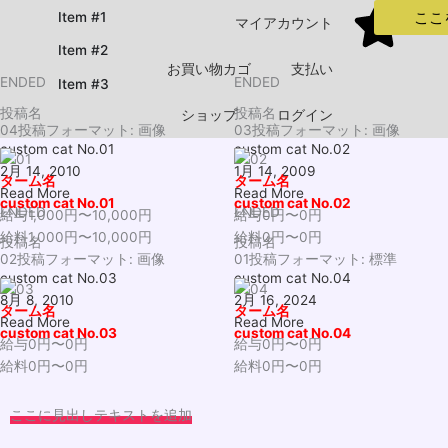
内
ここ
Item #1
マイアカウント
容
Item #2
を
お買い物カゴ
支払い
ス
ENDED
ENDED
Item #3
キ
投稿名
投稿名
ショップ
ログイン
ッ
04投稿フォーマット: 画像
03投稿フォーマット: 画像
プ
custom cat No.01
custom cat No.02
2月 14, 2010
1月 14, 2009
ターム名
ターム名
Read More
Read More
custom cat No.01
custom cat No.02
ENDED
ENDED
給与1,000円〜
10,000円
給与0円〜
0円
給料1,000円〜10,000円
給料0円〜0円
投稿名
投稿名
02投稿フォーマット: 画像
01投稿フォーマット: 標準
custom cat No.03
custom cat No.04
8月 8, 2010
2月 16, 2024
ターム名
ターム名
Read More
Read More
custom cat No.03
custom cat No.04
給与0円〜
0円
給与0円〜
0円
給料0円〜0円
給料0円〜0円
ここに見出しテキストを追加