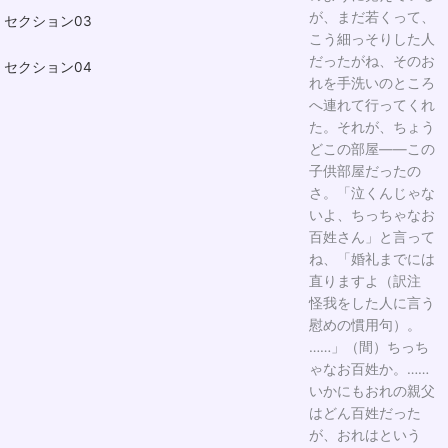
が、まだ若くって、
セクション03
こう細っそりした人
だったがね、そのお
セクション04
れを手洗いのところ
へ連れて行ってくれ
た。それが、ちょう
どこの部屋――この
子供部屋だったの
さ。「泣くんじゃな
いよ、ちっちゃなお
百姓さん」と言って
ね、「婚礼までには
直りますよ（訳注
怪我をした人に言う
慰めの慣用句）。
……」（間）ちっち
ゃなお百姓か。……
いかにもおれの親父
はどん百姓だった
が、おれはという