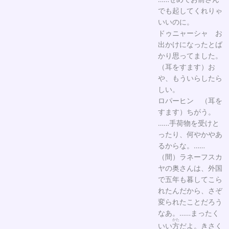
でも起してくれりゃ
いいのに。
ドゥニャーシャ お
出かけになったとば
かり思ってました。
（耳をすます）お
や、もういらしたら
しい。
ロパーヒン （耳を
すます）ちがう。
……手荷物を受けと
ったり、何やかやあ
るからな。……
（間）ラネーフスカ
ヤの奥さんは、外国
で五年も暮してこら
れたんだから、さぞ
変られたことだろう
なあ。……まったく
かた
いい
方
だよ。きさく