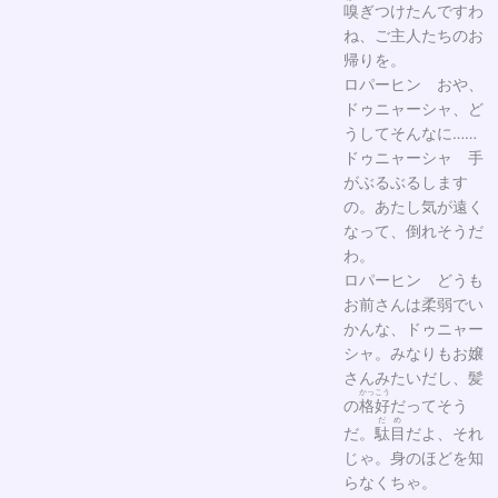
嗅
ぎつけたんですわ
ね、ご主人たちのお
帰りを。
ロパーヒン おや、
ドゥニャーシャ、ど
うしてそんなに……
ドゥニャーシャ 手
がぶるぶるします
の。あたし気が遠く
なって、倒れそうだ
わ。
ロパーヒン どうも
お前さんは柔弱でい
かんな、ドゥニャー
シャ。みなりもお嬢
さんみたいだし、髪
かっこう
の
格好
だってそう
だめ
だ。
駄目
だよ、それ
じゃ。身のほどを知
らなくちゃ。