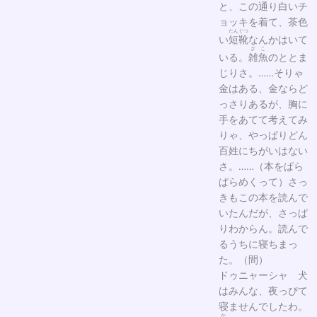
と、この通り白いチ
ョッキを着て、茶色
たんぐつ
い
短靴
なんかはいて
ざこ
いる。
雑魚
のととま
じりさ。……そりゃ
金はある、金ならど
っさりあるが、胸に
手をあてて考えてみ
りゃ、やっぱりどん
百姓にちがいはない
さ。……（本をぱら
ぱらめくって）さっ
きもこの本を読んで
いたんだが、さっぱ
りわからん。読んで
るうちに寝ちまっ
た。（間）
ドゥニャーシャ 犬
はみんな、夜っぴて
寝ませんでしたわ。
か