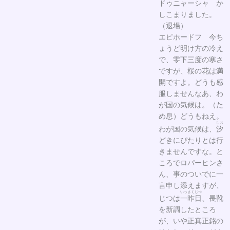
ドゥニャーシャ か
しこまりました。
（退場）
エピホードフ 今ち
ょうど明け方の冷え
で、零下三度の寒さ
ですが、桜の花は満
開ですよ。どうも感
服しませんなあ、わ
が国の気候は。（た
め息）どうもねえ。
しお
わが国の気候は、
汐
どきにぴたりとは行
きませんですな。と
ころでロパーヒンさ
ん、事のついでに一
言申し添えますが、
いっさくじつ
じつは
一昨日
、長靴
を新調したところ
が、いや正真正銘の