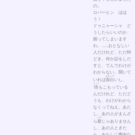
の。
ロパーヒン ほほ
う！
ドゥニャーシャ ど
うしたらいいのか、
困ってしまいます
わ。……おとなしい
人だけれど、ただ時
どき、何か話をしだ
すと、てんでわけが
わからない。聞いて
おもしろ
いれば
面白
いし、
じょう
情
もこもっている
んだけれど、ただど
うも、わけがわから
なくってねえ。あた
し、あの人がまんざ
いや
ら
厭
じゃありません
し、あの人ときた
ら、あたしに夢中な