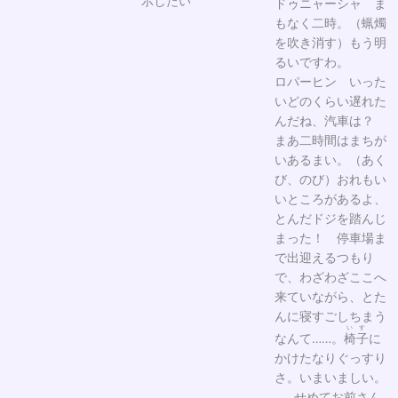
示したい
ドゥニャーシャ ま
もなく二時。（蝋燭
を吹き消す）もう明
るいですわ。
ロパーヒン いった
いどのくらい遅れた
んだね、汽車は？
まあ二時間はまちが
いあるまい。（あく
び、のび）おれもい
いところがあるよ、
とんだドジを踏んじ
まった！ 停車場ま
で出迎えるつもり
で、わざわざここへ
来ていながら、とた
んに寝すごしちまう
いす
なんて……。
椅子
に
かけたなりぐっすり
さ。いまいましい。
……せめてお前さん