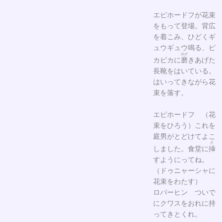
エピホードフが花束
をもって登場。背広
を着こみ、ひどくギ
ュウギュウ鳴る、ピ
みが
カピカに
磨
きあげた
長靴をはいている。
はいってきながら花
束を落す。
エピホードフ （花
束をひろう）これを
庭男がとどけてよこ
さ
しました。食堂に
挿
すようにってね。
（ドゥニャーシャに
花束をわたす）
ロパーヒン ついで
にクワスをおれに持
ってきとくれ。