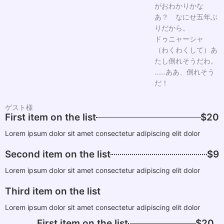
がおわかりかな
あ？ なにせ五年ぶ
りだから。
ドゥニャーシャ
（わくわくして）あ
たし倒れそうだわ。
……ああ、倒れそう
だ！
ゲスト様
First item on the list
$20
Lorem ipsum dolor sit amet consectetur adipiscing elit dolor
Second item on the list
$9
Lorem ipsum dolor sit amet consectetur adipiscing elit dolor
Third item on the list
Lorem ipsum dolor sit amet consectetur adipiscing elit dolor
First item on the list
$20