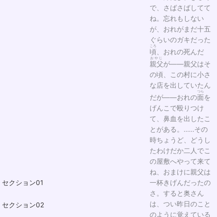
で、さばさばしてて
ね。忘れもしない
が、おれがまだ十五
ぐらいのガキだった
ころ
頃
、おれの死んだ
おやじ
親父
が――親父はそ
の頃、この村に小さ
な店を出していたん
つら
だが――おれの
面
を
げんこで殴りつけ
て、鼻血を出したこ
とがある。……その
時ちょうど、どうし
たわけだか二人でこ
の屋敷へやって来て
ね、おまけに親父は
セクション01
一杯きげんだったの
さ。すると奥さん
は、つい昨日のこと
セクション02
のように覚えている