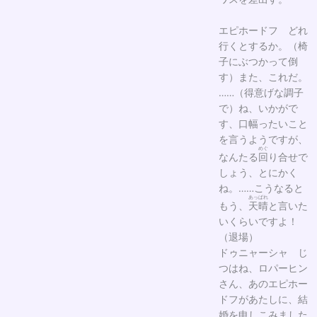
エピホードフ どれ
行くとするか。（椅
子にぶつかって倒
す）また、これだ。
……（得意げな調子
で）ね、いかがで
す、口幅ったいこと
を言うようですが、
めぐ
なんたる
回
り合せで
しょう、とにかく
ね。……こうなると
あっぱれ
もう、
天晴
と言いた
いくらいですよ！
（退場）
ドゥニャーシャ じ
つはね、ロパーヒン
さん、あのエピホー
ドフがあたしに、結
婚を申しこみました