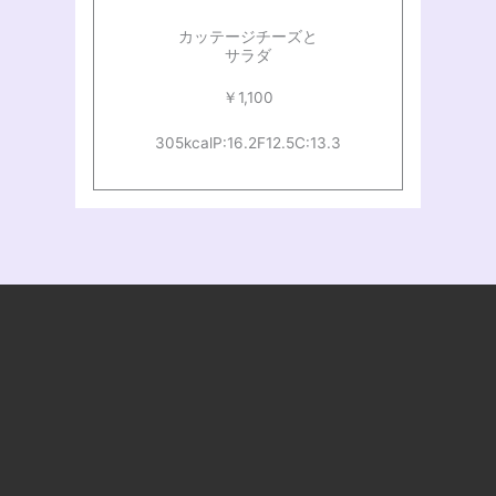
カッテージチーズと
サラダ
￥1,100
305kcal
P:16.2
F12.5
C:13.3